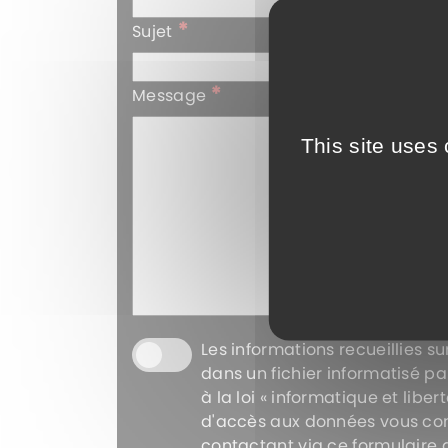
*
Sujet
*
Message
This site uses
Les informations recueillies s
dans un fichier informatisé p
à la loi « informatique et liber
d'accès aux données vous conc
contactant via ce formulaire d