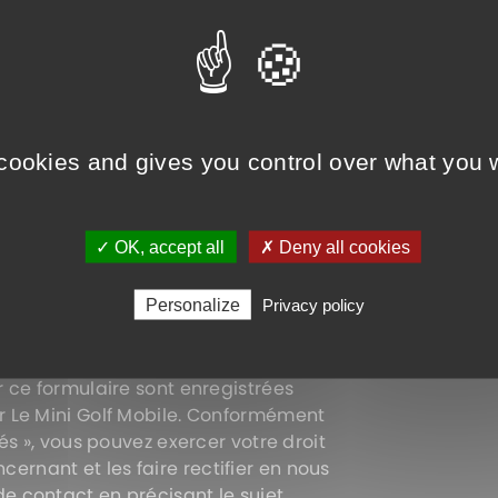
 cookies and gives you control over what you w
✓ OK, accept all
✗ Deny all cookies
Personalize
Privacy policy
ur ce formulaire sont enregistrées
ar Le Mini Golf Mobile. Conformément
tés », vous pouvez exercer votre droit
ernant et les faire rectifier en nous
e contact en précisant le sujet